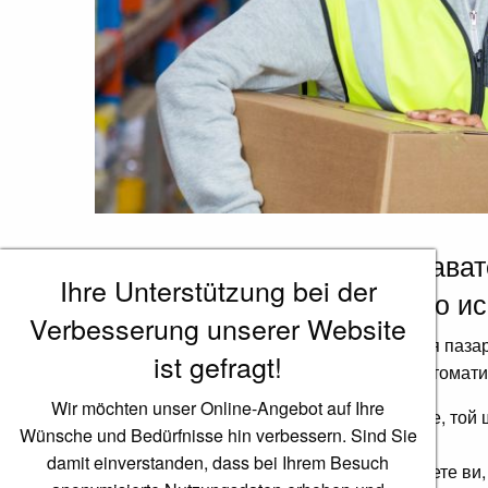
Ако сте безработен, получава
Ihre Unterstützung bei der
просто още не знаете какво ис
Verbesserung unserer Website
днес е трудно да се навлезе на първичния пазар
ist gefragt!
съгласно колективния трудов договор, автомати
Wir möchten unser Online-Angebot auf Ihre
Често, ако служителят се представя добре, той 
Wünsche und Bedürfnisse hin verbessern. Sind Sie
доказват това.
damit einverstanden, dass bei Ihrem Besuch
Ако искате да разберете какви са шансовете ви,