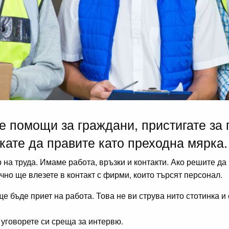
те помощи за граждани, пристигате за
кате да правите като преходна мярка.
 на труда. Имаме работа, връзки и контакти. Ако решите да
чно ще влезете в контакт с фирми, които търсят персонал.
ще бъде приет на работа. Това не ви струва нито стотинка 
 уговорете си среща за интервю.